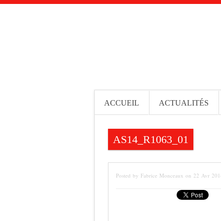
ACCUEIL
ACTUALITÉS
AS14_R1063_01
Posted by Fabrice Monceaux on 22 Avr 20