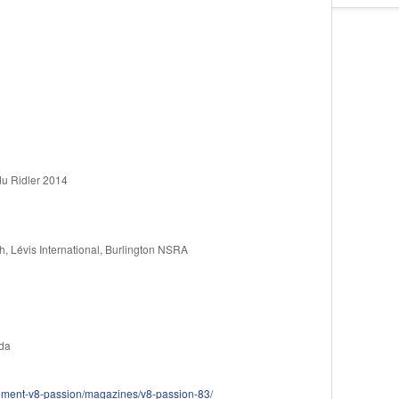
du Ridler 2014
Lévis International, Burlington NSRA
ada
ement-v8-passion/magazines/v8-passion-83/