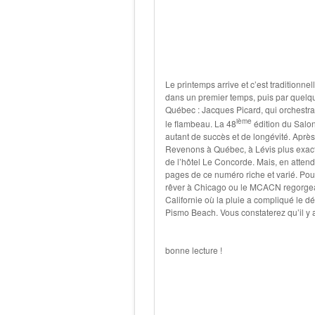
Le printemps arrive et c’est traditionne
dans un premier temps, puis par quelq
Québec : Jacques Picard, qui orchestrai
ième
le flambeau. La 48
édition du Salon
autant de succès et de longévité. Après 
Revenons à Québec, à Lévis plus exac
de l’hôtel Le Concorde. Mais, en attend
pages de ce numéro riche et varié. Pou
rêver à Chicago ou le MCACN regorgeait
Californie où la pluie a compliqué le 
Pismo Beach. Vous constaterez qu’il y a
bonne lecture !