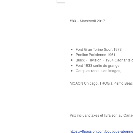
#83 – Mars/Avril 2017
Ford Gran Torino Sport 1973
Pontiac Parisienne 1961
Buick « Rivision » 1964 Gagnante 
Ford 1933 sortie de grange
Comptes rendus en images,
MCACN Chicago, TROG à Pismo Beach, 
Prix incluant taxes et livraison au Can
https://v8passion.com/boutique-abonn