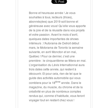
Bonne et heureuse année ! Je vous
souhaites à tous, lecteurs (trices),
abonnés(ées) que 2019 soit bonne et
généreuse avec vous! Qu’elle vous apporte
de la joie et de la réussite dans vos projets
et votre passion. Avant le mois d’avril,
quelques dates importantes de shows
intérieurs : l’Autorama de Detroit début
mars, le Motorama de Toronto la semaine
suivante, en avril Moncton et en mai,
Québec ! Pour ce dernier, c’est une
première : le cinquantième se fêtera en mai.
L’organisation du Lévis Internationnal aura
trois dates cette année, qui restent à
découvrir. Et pour cela, rien de tel que le
guide des activités automobile qui vous
ième
comblera pour la 18
année. Dans le
magazine, du muscle, du chrome et de la
créativité en plus de nombreux comptes
rendus qui, comme d’habitude, vous feront
voyager tout en restant chez vous !