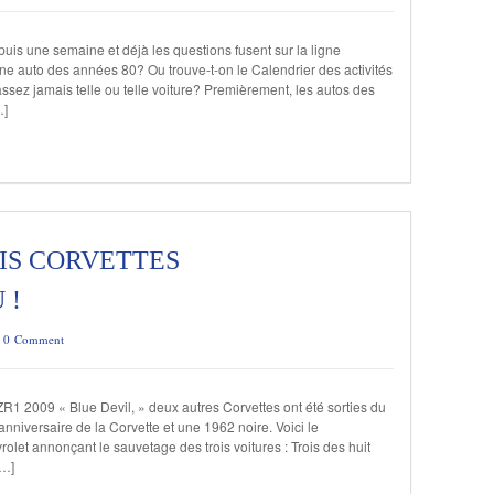
puis une semaine et déjà les questions fusent sur la ligne
e auto des années 80? Ou trouve-t-on le Calendrier des activités
ez jamais telle ou telle voiture? Premièrement, les autos des
…]
OIS CORVETTES
 !
/
0 Comment
ZR1 2009 « Blue Devil, » deux autres Corvettes ont été sorties du
niversaire de la Corvette et une 1962 noire. Voici le
let annonçant le sauvetage des trois voitures : Trois des huit
[…]