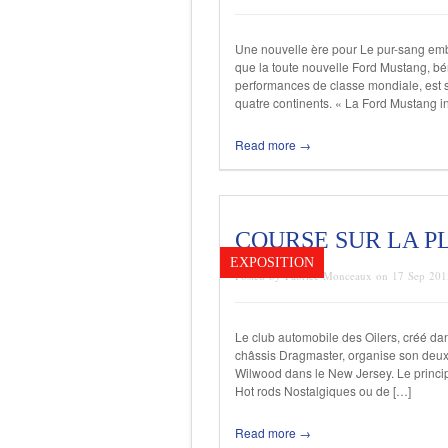
Une nouvelle ère pour Le pur-sang embl
que la toute nouvelle Ford Mustang, bén
performances de classe mondiale, est si
quatre continents. « La Ford Mustang 
Read more →
COURSE SUR LA P
EXPOSITION
Posted by Fabrice Monceaux on 17 Sep 20
Le club automobile des Oilers, créé da
châssis Dragmaster, organise son deu
Wilwood dans le New Jersey. Le princip
Hot rods Nostalgiques ou de […]
Read more →