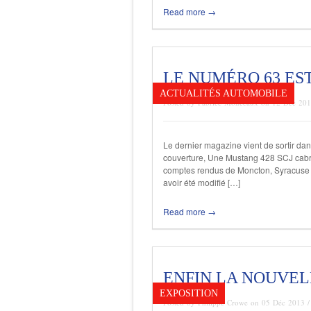
Read more →
LE NUMÉRO 63 ES
ACTUALITÉS AUTOMOBILE
Posted by Fabrice Monceaux on 12 Déc 20
Le dernier magazine vient de sortir da
couverture, Une Mustang 428 SCJ cabrio
comptes rendus de Moncton, Syracuse e
avoir été modifié […]
Read more →
ENFIN LA NOUVEL
EXPOSITION
Posted by Philippe Crowe on 05 Déc 2013 