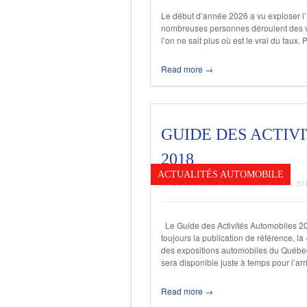
Le début d’année 2026 a vu exploser l’
nombreuses personnes déroulent des vi
l’on ne sait plus où est le vrai du faux. 
Read more →
GUIDE DES ACTIV
2018
ACTUALITÉS AUTOMOBILE
Posted by Fabrice Monceaux on 03 Nov 20
Le Guide des Activités Automobiles 
toujours la publication de référence, l
des expositions automobiles du Québec, 
sera disponible juste à temps pour l’arr
Read more →