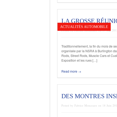
LA GROSSE RÉUNI
ACTUALITÉS AUTOMOBILE
Posted by Fabrice Monceaux on 17 Sep 20
Traditionnellement, la fin du mois de 
organisée par la NSRA à Burlington da
Rods, Street Rods, Muscle Cars et Cust
Exposition et les rues […]
Read more →
DES MONTRES INS
Posted by Fabrice Monceaux on 18 Juin 20