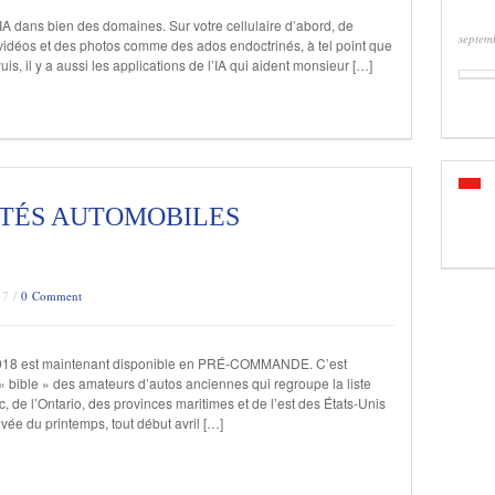
IA dans bien des domaines. Sur votre cellulaire d’abord, de
septem
déos et des photos comme des ados endoctrinés, à tel point que
Puis, il y a aussi les applications de l’IA qui aident monsieur […]
ITÉS AUTOMOBILES
17 /
0 Comment
2018 est maintenant disponible en PRÉ-COMMANDE. C’est
a « bible » des amateurs d’autos anciennes qui regroupe la liste
de l’Ontario, des provinces maritimes et de l’est des États-Unis
ivée du printemps, tout début avril […]