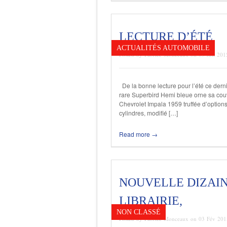
LECTURE D’ÉTÉ
ACTUALITÉS AUTOMOBILE
Posted by Fabrice Monceaux on 03 Juil 201
De la bonne lecture pour l’été ce der
rare Superbird Hemi bleue orne sa couv
Chevrolet Impala 1959 truffée d’options
cylindres, modifié […]
Read more →
NOUVELLE DIZAINE
LIBRAIRIE,
NON CLASSÉ
Posted by Fabrice Monceaux on 03 Fév 20