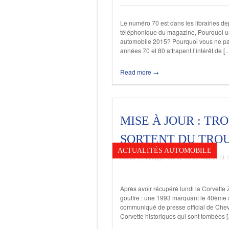
Le numéro 70 est dans les librairies de
téléphonique du magazine, Pourquoi un
automobile 2015? Pourquoi vous ne pass
années 70 et 80 attrapent l’intérêt de [
Read more →
MISE À JOUR : TR
SORTENT DU TROU
ACTUALITÉS AUTOMOBILE
Posted by Philippe Crowe on 05 Mar 2014 
Après avoir récupéré lundi la Corvette 
gouffre : une 1993 marquant le 40ème an
communiqué de presse official de Chevro
Corvette historiques qui sont tombées 