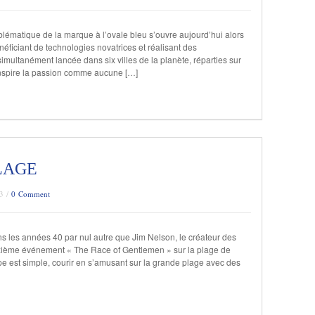
ématique de la marque à l’ovale bleu s’ouvre aujourd’hui alors
éficiant de technologies novatrices et réalisant des
multanément lancée dans six villes de la planète, réparties sur
inspire la passion comme aucune […]
LAGE
13 /
0 Comment
ns les années 40 par nul autre que Jim Nelson, le créateur des
xième événement « The Race of Gentlemen » sur la plage de
e est simple, courir en s’amusant sur la grande plage avec des