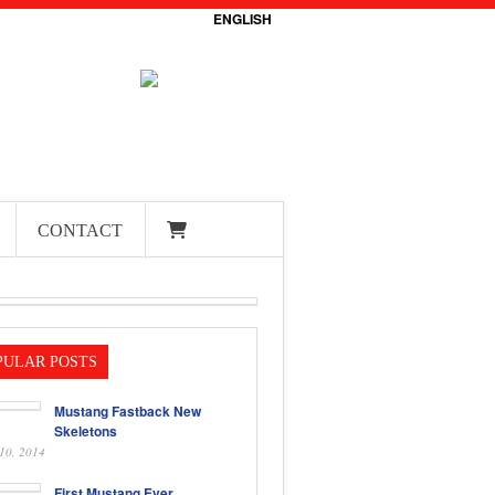
ENGLISH
CONTACT
PULAR POSTS
Mustang Fastback New
Skeletons
 10, 2014
First Mustang Ever