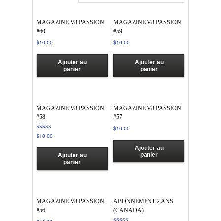
MAGAZINE V8 PASSION
MAGAZINE V8 PASSION
#60
#59
$
10.00
$
10.00
Ajouter au
Ajouter au
panier
panier
MAGAZINE V8 PASSION
MAGAZINE V8 PASSION
#58
#57
$
10.00
Note
$
10.00
4.00
sur 5
Ajouter au
panier
Ajouter au
panier
MAGAZINE V8 PASSION
ABONNEMENT 2 ANS
#56
(CANADA)