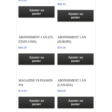
$
10.00
Note
$
86.23
3.00
sur 5
Ajouter au
panier
Ajouter au
panier
ABONNEMENT 1 AN (US-
ABONNEMENT 1 AN
ÉTATS-UNIS)
(EUROPE)
$
60.00
$
70.00
Ajouter au
Ajouter au
panier
panier
MAGAZINE V8 PASSION
ABONNEMENT 1 AN
#54
(CANADA)
$
10.00
$
48.29
Ajouter au
Ajouter au
panier
panier