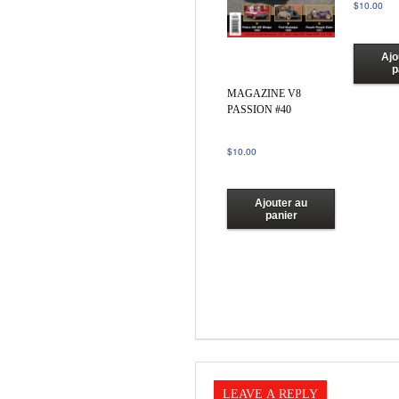
$
10.00
Ajo
p
MAGAZINE V8
PASSION #40
$
10.00
Ajouter au
panier
LEAVE A REPLY