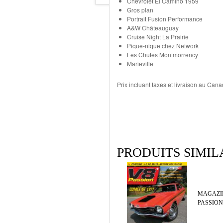
Chevrolet El Camino 1959
Gros plan
Portrait Fusion Performance
A&W Châteauguay
Cruise Night La Prairie
Pique-nique chez Network
Les Chutes Montmorrency
Marieville
Prix incluant taxes et livraison au Can
PRODUITS SIMIL
MAGAZI
PASSION