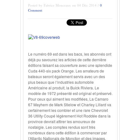
Posted by Fabrice Monceaux on 04 Déc 2014 /
0
Comment
Le numéro 69 est dans les bacs, les abonnés ont
déjà pu savourez les articles de cette dernière
éditions faisant sa couverture avec une splendide
Cuda 440-six pack Orange. Les amateurs de
bateaux seront également servis avec un des
plus beaux que l’industries automobile
Américaine ai produit, la Buick Riviera. Le
modèle de 1972 présenté est original et préservé.
Pour ceux qui aiment les modifiées, La Camaro
67 Mayhem de Mark Stielow et Charley Lillard va
certainement les combler et une rare Chevrolet
36 Utility Coupé légèrement Hot Roddée dans la
province devrait attirer les amoureux de
nostalgie. Les comptes rendus sont très
nombreux dans cette édition à commencer par
l’Atlantic Nationals de Moncton et des images,