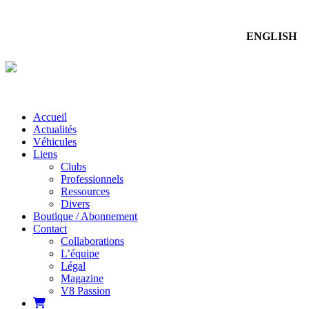
ENGLISH
Accueil
Actualités
Véhicules
Liens
Clubs
Professionnels
Ressources
Divers
Boutique / Abonnement
Contact
Collaborations
L’équipe
Légal
Magazine
V8 Passion