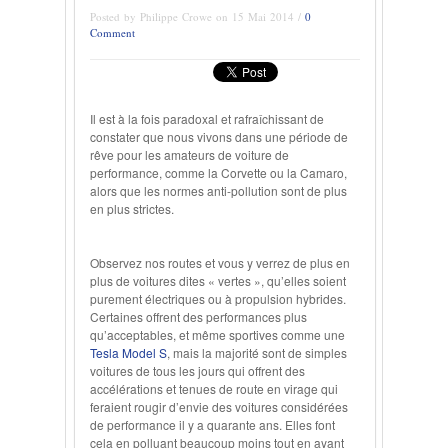
Posted by Philippe Crowe on 15 Mai 2014 /
0
Comment
Il est à la fois paradoxal et rafraîchissant de
constater que nous vivons dans une période de
rêve pour les amateurs de voiture de
performance, comme la Corvette ou la Camaro,
alors que les normes anti-pollution sont de plus
en plus strictes.
Observez nos routes et vous y verrez de plus en
plus de voitures dites « vertes », qu’elles soient
purement électriques ou à propulsion hybrides.
Certaines offrent des performances plus
qu’acceptables, et même sportives comme une
Tesla Model S
, mais la majorité sont de simples
voitures de tous les jours qui offrent des
accélérations et tenues de route en virage qui
feraient rougir d’envie des voitures considérées
de performance il y a quarante ans. Elles font
cela en polluant beaucoup moins tout en ayant