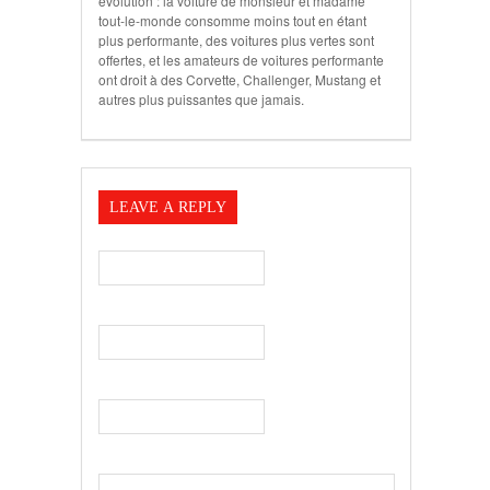
évolution : la voiture de monsieur et madame
tout-le-monde consomme moins tout en étant
plus performante, des voitures plus vertes sont
offertes, et les amateurs de voitures performante
ont droit à des Corvette, Challenger, Mustang et
autres plus puissantes que jamais.
LEAVE A REPLY