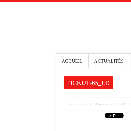
ACCUEIL
ACTUALITÉS
PICKUP-65_LR
Posted by Fabrice Monceaux on 31 Juil 202