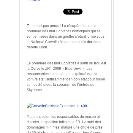
Tout n’est pas perdu ! La récupération de la
première des huit Corvettes historiques qui se
sont enlisées dans un gouffre s’étant formé sous
le National Corvette Museum le mois dernier a
débuté lundi.
Le première des huit Corvettes à sortir du trou est
la Corvette ZR1 2009 « Blue Devil ». Les
responsables du musée ont expliqué que la
voiture était suffisamment en bon état pour rouler
sur les 20 pieds la séparant de l’entrée du
Skydome.
Toujours selon les responsables du musée et
d’après l’inspection initiale, la ZR-1 a subi des
dommages minimes, malgré une chute de près
de 30 pieds lorsqu’un gouffre s’est formé sous