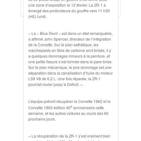
une zone d’exposition le 12 février. La ZR-1 a
émergé des profondeurs du gouffre vers 11 h35
(HE) lundi.
« La « Blue Devil » est dans un état remarquable,
a affirmé John Spencer, directeur de l’intégration
de la Corvette. Sur le plan esthétique, les
marchepieds en fibre de carbone sont brisés, il y
a quelques dommages mineurs à la peinture, et
une petite fissure s’est formée dans le pare-brise.
Sur le plan mécanique, le pire dommage est une
séparation dans la canalisation d’huile du moteur
LS9 V8 de 6,2 L. Une fois réparée, la ZR-1
pourrait rouler jusqu’à Detroit. ».
L’équipe prévoit récupérer la Corvette 1962 et la
e
Corvette 1993 édition 40
anniversaire cette
semaine, et les autres voitures au cours des 60
prochains jours.
« La récupération de la ZR-1 s’est vraiment bien