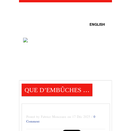
ENGLISH
QUE D’EMBÛCHES …
Posted by Fabrice Monceaux on 17 Déc 2025 /
0
Comment