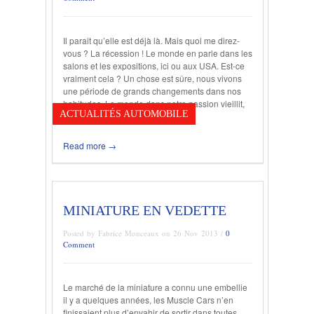
Il parait qu’elle est déjà là. Mais quoi me direz-
vous ? La récession ! Le monde en parle dans les
salons et les expositions, ici ou aux USA. Est-ce
vraiment cela ? Un chose est sûre, nous vivons
une période de grands changements dans nos
habitudes. Le monde dans notre passion vieillit,
ACTUALITÉS AUTOMOBILE
les têtes sont de plus en […]
Read more →
MINIATURE EN VEDETTE
Posted by Fabrice Monceaux on 26 Nov 2013 /
0
Comment
Le marché de la miniature a connu une embellie
il y a quelques années, les Muscle Cars n’en
finissaient plus d’envahir de sortir dans toutes