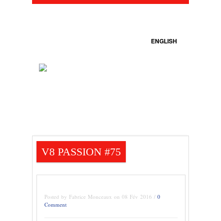
ENGLISH
V8 PASSION #75
Posted by Fabrice Monceaux on 08 Fév 2016 /
0
Comment