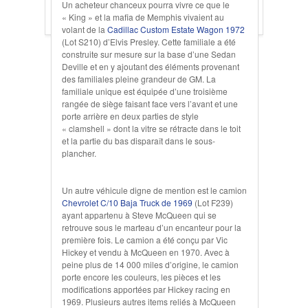
Un acheteur chanceux pourra vivre ce que le
« King » et la mafia de Memphis vivaient au
volant de la
Cadillac Custom Estate Wagon 1972
(Lot S210) d’Elvis Presley. Cette familiale a été
construite sur mesure sur la base d’une Sedan
Deville et en y ajoutant des éléments provenant
des familiales pleine grandeur de GM. La
familiale unique est équipée d’une troisième
rangée de siège faisant face vers l’avant et une
porte arrière en deux parties de style
« clamshell » dont la vitre se rétracte dans le toit
et la partie du bas disparaît dans le sous-
plancher.
Un autre véhicule digne de mention est le camion
Chevrolet C/10 Baja Truck de 1969
(Lot F239)
ayant appartenu à Steve McQueen qui se
retrouve sous le marteau d’un encanteur pour la
première fois. Le camion a été conçu par Vic
Hickey et vendu à McQueen en 1970. Avec à
peine plus de 14 000 miles d’origine, le camion
porte encore les couleurs, les pièces et les
modifications apportées par Hickey racing en
1969. Plusieurs autres items reliés à McQueen