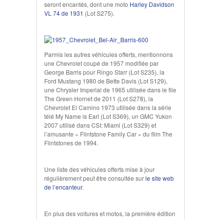
seront encantés, dont une moto
Harley Davidson
VL 74 de 1931
(Lot S275).
Parmis les autres véhicules offerts, mentionnons
une Chevrolet coupé de 1957 modifiée par
George Barris pour Ringo Starr (Lot S235), la
Ford Mustang 1980 de Bette Davis (Lot S129),
une Chrysler Imperial de 1965 utilisée dans le file
The Green Hornet de 2011 (Lot S278), la
Chevrolet El Camino 1973 utilisée dans la série
télé My Name is Earl (Lot S369), un GMC Yukon
2007 utilisé dans CSI: Miami (Lot S329) et
l’amusante « Flintstone Family Car » du film The
Flintstones de 1994.
Une liste des véhicules offerts mise à jour
régulièrement peut être consultée sur
le site web
de l’encanteur
.
En plus des voitures et motos, la première édition