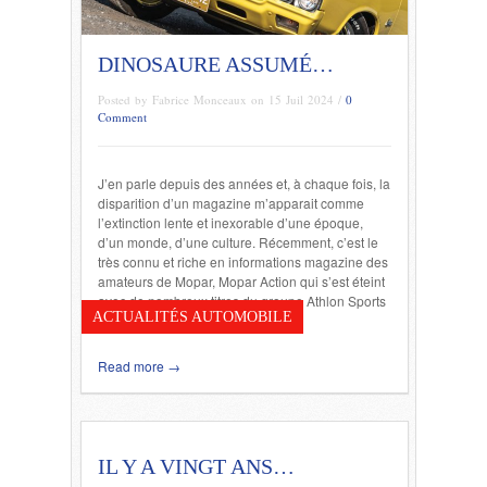
DINOSAURE ASSUMÉ…
Posted by Fabrice Monceaux on 15 Juil 2024 /
0
Comment
J’en parle depuis des années et, à chaque fois, la
disparition d’un magazine m’apparait comme
l’extinction lente et inexorable d’une époque,
d’un monde, d’une culture. Récemment, c’est le
très connu et riche en informations magazine des
amateurs de Mopar, Mopar Action qui s’est éteint
avec de nombreux titres du groupe Athlon Sports
ACTUALITÉS AUTOMOBILE
Communications. C’est triste […]
Read more →
IL Y A VINGT ANS…