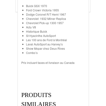
Buick GSX 1970
Ford Crown Victoria 1955
Dodge Coronet R/T Hemi 1967
Chevrolet 1932 Milner Replica
Chevrolet Pick-up 1300 1957
Actu V8
Historique Buick
St Hyacinthe AutoSport
Les 100 ans de Ford à Montréal
Laval AutoSport au Harvey’s
Show Mopar chez Deux Rives
Combo’s
Prix incluant taxes et livraison au Canada
PRODUITS
SIMILAIRES