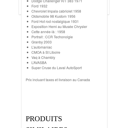
Dodge Challenger R/T 383 1971
Ford 1932
Chevrolet Impala cabriolet 1958
Oldsmobile 98 Kustom 1956
Ford Hot rod nostalgique 1931
Exposition Hemi au Musée Chrysler
Cette année-là : 1958
Portrait : CCR Techonolgie
Granby 2003
L’automaniac
CMOA à St Liboire
Vaq à Chambly
L’AVASBA
Super Cruse du Laval AutoSport
Prix incluant taxes et livraison au Canada
PRODUITS