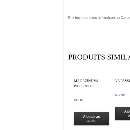
Prix incluant taxes et livraison au Can
PRODUITS SIMIL
MAGAZINE V8
V8 PASS
PASSION #51
$
12.99
$
10.00
Ajo
p
Ajouter au
panier