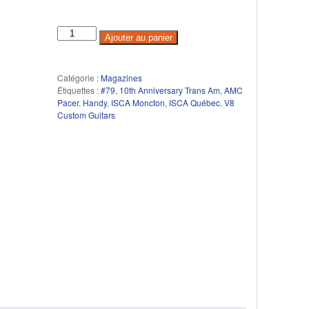
Ajouter au panier
Catégorie :
Magazines
Étiquettes :
#79
,
10th Anniversary Trans Am
,
AMC
Pacer
,
Handy
,
ISCA Moncton
,
ISCA Québec
,
V8
Custom Guitars